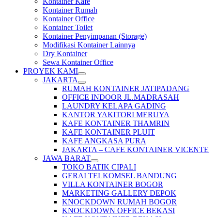
Kontainer Kafe
Kontainer Rumah
Kontainer Office
Kontainer Toilet
Kontainer Penyimpanan (Storage)
Modifikasi Kontainer Lainnya
Dry Kontainer
Sewa Kontainer Office
PROYEK KAMI
JAKARTA
RUMAH KONTAINER JATIPADANG
OFFICE INDOOR JL.MADRASAH
LAUNDRY KELAPA GADING
KANTOR YAKITORI MERUYA
KAFE KONTAINER THAMRIN
KAFE KONTAINER PLUIT
KAFE ANGKASA PURA
JAKARTA – CAFE KONTAINER VICENTE
JAWA BARAT
TOKO BATIK CIPALI
GERAI TELKOMSEL BANDUNG
VILLA KONTAINER BOGOR
MARKETING GALLERY DEPOK
KNOCKDOWN RUMAH BOGOR
KNOCKDOWN OFFICE BEKASI