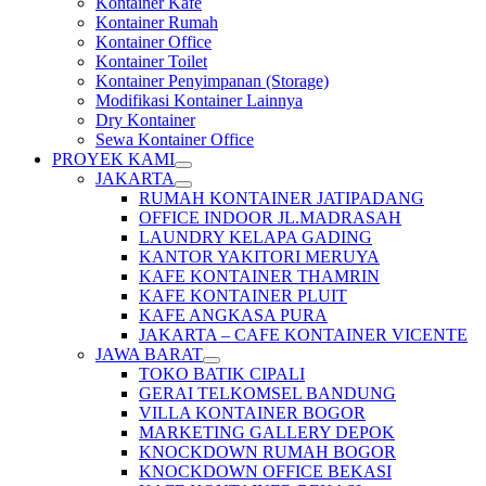
Kontainer Kafe
Kontainer Rumah
Kontainer Office
Kontainer Toilet
Kontainer Penyimpanan (Storage)
Modifikasi Kontainer Lainnya
Dry Kontainer
Sewa Kontainer Office
PROYEK KAMI
JAKARTA
RUMAH KONTAINER JATIPADANG
OFFICE INDOOR JL.MADRASAH
LAUNDRY KELAPA GADING
KANTOR YAKITORI MERUYA
KAFE KONTAINER THAMRIN
KAFE KONTAINER PLUIT
KAFE ANGKASA PURA
JAKARTA – CAFE KONTAINER VICENTE
JAWA BARAT
TOKO BATIK CIPALI
GERAI TELKOMSEL BANDUNG
VILLA KONTAINER BOGOR
MARKETING GALLERY DEPOK
KNOCKDOWN RUMAH BOGOR
KNOCKDOWN OFFICE BEKASI