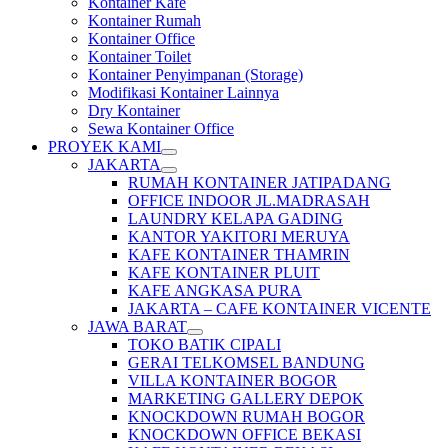
Kontainer Kafe
Kontainer Rumah
Kontainer Office
Kontainer Toilet
Kontainer Penyimpanan (Storage)
Modifikasi Kontainer Lainnya
Dry Kontainer
Sewa Kontainer Office
PROYEK KAMI
JAKARTA
RUMAH KONTAINER JATIPADANG
OFFICE INDOOR JL.MADRASAH
LAUNDRY KELAPA GADING
KANTOR YAKITORI MERUYA
KAFE KONTAINER THAMRIN
KAFE KONTAINER PLUIT
KAFE ANGKASA PURA
JAKARTA – CAFE KONTAINER VICENTE
JAWA BARAT
TOKO BATIK CIPALI
GERAI TELKOMSEL BANDUNG
VILLA KONTAINER BOGOR
MARKETING GALLERY DEPOK
KNOCKDOWN RUMAH BOGOR
KNOCKDOWN OFFICE BEKASI