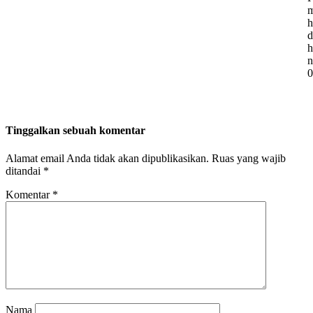
m
h
d
h
n
0
Tinggalkan sebuah komentar
Alamat email Anda tidak akan dipublikasikan.
Ruas yang wajib
ditandai
*
Komentar
*
Nama