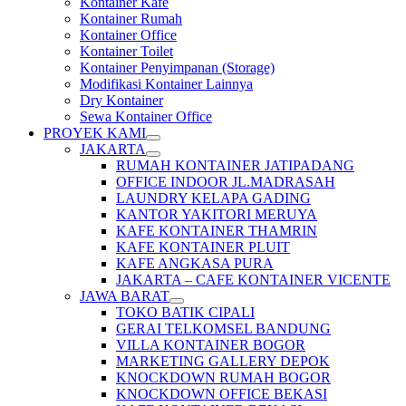
Kontainer Kafe
Kontainer Rumah
Kontainer Office
Kontainer Toilet
Kontainer Penyimpanan (Storage)
Modifikasi Kontainer Lainnya
Dry Kontainer
Sewa Kontainer Office
PROYEK KAMI
JAKARTA
RUMAH KONTAINER JATIPADANG
OFFICE INDOOR JL.MADRASAH
LAUNDRY KELAPA GADING
KANTOR YAKITORI MERUYA
KAFE KONTAINER THAMRIN
KAFE KONTAINER PLUIT
KAFE ANGKASA PURA
JAKARTA – CAFE KONTAINER VICENTE
JAWA BARAT
TOKO BATIK CIPALI
GERAI TELKOMSEL BANDUNG
VILLA KONTAINER BOGOR
MARKETING GALLERY DEPOK
KNOCKDOWN RUMAH BOGOR
KNOCKDOWN OFFICE BEKASI