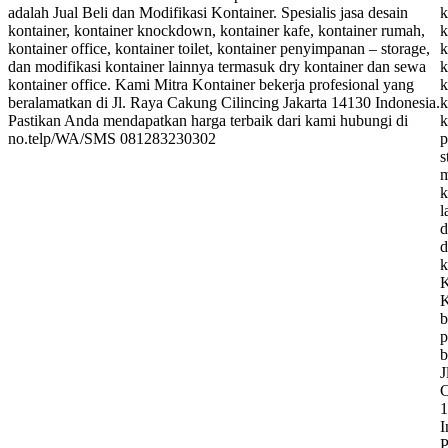
adalah Jual Beli dan Modifikasi Kontainer. Spesialis jasa desain
k
kontainer, kontainer knockdown, kontainer kafe, kontainer rumah,
k
kontainer office, kontainer toilet, kontainer penyimpanan – storage,
k
dan modifikasi kontainer lainnya termasuk dry kontainer dan sewa
k
kontainer office. Kami Mitra Kontainer bekerja profesional yang
k
beralamatkan di Jl. Raya Cakung Cilincing Jakarta 14130 Indonesia.
k
Pastikan Anda mendapatkan harga terbaik dari kami hubungi di
k
no.telp/WA/SMS 081283230302
p
s
m
k
l
d
d
k
K
K
b
p
b
J
C
1
I
P