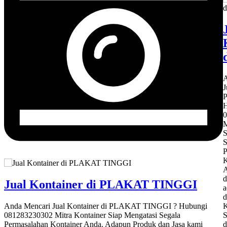
A
J
H
0
M
S
S
P
K
A
d
Jual Kontainer di PLAKAT TINGGI
a
d
Anda Mencari Jual Kontainer di PLAKAT TINGGI ? Hubungi
K
081283230302 Mitra Kontainer Siap Mengatasi Segala
S
Permasalahan Kontainer Anda. Adapun Produk dan Jasa kami
d