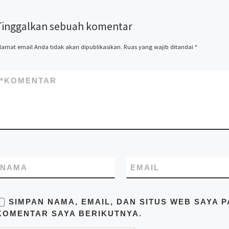
kontainer rumah, kontainer
office, kontainer toilet,
Tinggalkan sebuah komentar
kontainer penyimpanan –
storage, dan modifikasi
kontainer lainnya termasuk
lamat email Anda tidak akan dipublikasikan.
Ruas yang wajib ditandai
*
dry kontainer dan sewa
kontainer office. Kami Mitra
Kontainer bekerja
*
KOMENTAR
profesional yang
beralamatkan di Jl. Raya
Cakung Cilincing Jakarta
14130 Indonesia. Pastikan
Anda mendapatkan harga
terbaik dari kami hubungi di
no.telp/WA/SMS
081283230302
NAMA
EMAIL
SIMPAN NAMA, EMAIL, DAN SITUS WEB SAYA 
KOMENTAR SAYA BERIKUTNYA.