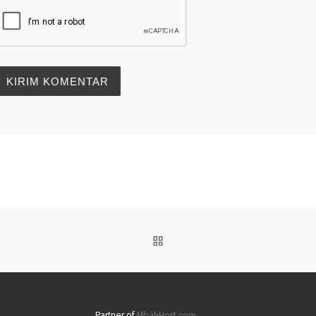
BACK TO POST LIST
Partner of
MbahHost.com