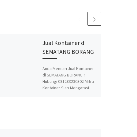
Jual Kontainer di
SEMATANG BORANG
Anda Mencari Jual Kontainer
di SEMATANG BORANG ?
Hubungi 081283230302 Mitra
Kontainer Siap Mengatasi
Segala Permasalahan
Kontainer Anda. Adapun
Produk dan Jasa kami adalah
Jual Beli dan Modifikasi
Kontainer. Spesialis jasa
desain kontainer, kontainer
knockdown, kontainer kafe,