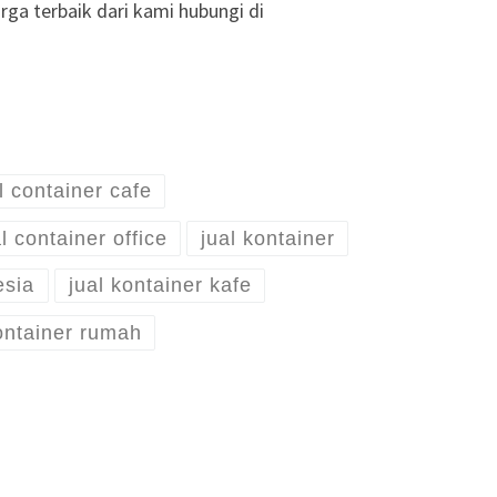
ga terbaik dari kami hubungi di
l container cafe
l container office
jual kontainer
esia
jual kontainer kafe
ontainer rumah