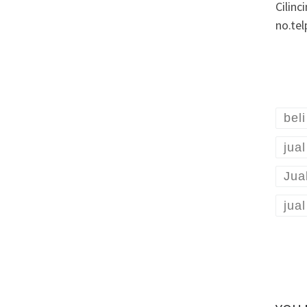
Cilin
no.te
bel
jua
Jua
jua