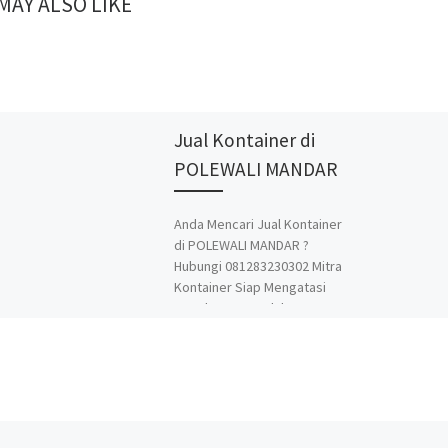
MAY ALSO LIKE
Jual Kontainer di
POLEWALI MANDAR
Anda Mencari Jual Kontainer
di POLEWALI MANDAR ?
Hubungi 081283230302 Mitra
Kontainer Siap Mengatasi
Segala Permasalahan
Kontainer Anda. Adapun
Produk dan Jasa kami adalah
Jual Beli dan Modifikasi
Kontainer. Spesialis jasa
desain kontainer, kontainer
knockdown, kontainer kafe,