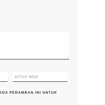
kontainer rumah, kontainer
office, kontainer toilet,
kontainer penyimpanan –
storage, dan modifikasi
kontainer lainnya termasuk
dry kontainer dan sewa
kontainer office. Kami Mitra
Kontainer bekerja
profesional yang
beralamatkan di Jl. Raya
Cakung Cilincing Jakarta
14130 Indonesia. Pastikan
Anda mendapatkan harga
terbaik dari kami hubungi di
no.telp/WA/SMS
081283230302
SITUS WEB
PADA PERAMBAN INI UNTUK