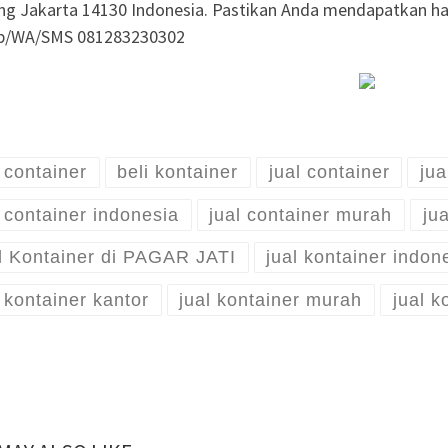
cing Jakarta 14130 Indonesia. Pastikan Anda mendapatkan har
lp/WA/SMS 081283230302
i container
beli kontainer
jual container
jua
l container indonesia
jual container murah
jua
l Kontainer di PAGAR JATI
jual kontainer indon
l kontainer kantor
jual kontainer murah
jual k