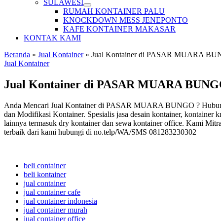
SULAWESI
RUMAH KONTAINER PALU
KNOCKDOWN MESS JENEPONTO
KAFE KONTAINER MAKASAR
KONTAK KAMI
Beranda
»
Jual Kontainer
»
Jual Kontainer di PASAR MUARA B
Jual Kontainer
Jual Kontainer di PASAR MUARA BUN
Anda Mencari Jual Kontainer di PASAR MUARA BUNGO ? Hubungi 08
dan Modifikasi Kontainer. Spesialis jasa desain kontainer, kontainer 
lainnya termasuk dry kontainer dan sewa kontainer office. Kami Mitr
terbaik dari kami hubungi di no.telp/WA/SMS 081283230302
beli container
beli kontainer
jual container
jual container cafe
jual container indonesia
jual container murah
jual container office