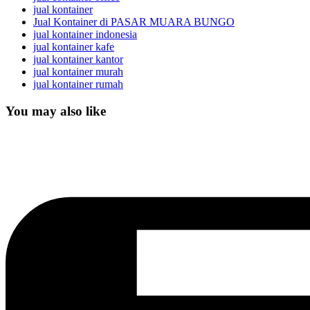
jual kontainer
Jual Kontainer di PASAR MUARA BUNGO
jual kontainer indonesia
jual kontainer kafe
jual kontainer kantor
jual kontainer murah
jual kontainer rumah
You may also like