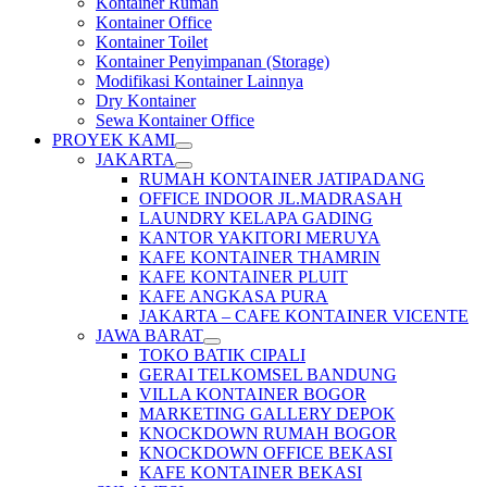
Kontainer Rumah
Kontainer Office
Kontainer Toilet
Kontainer Penyimpanan (Storage)
Modifikasi Kontainer Lainnya
Dry Kontainer
Sewa Kontainer Office
PROYEK KAMI
JAKARTA
RUMAH KONTAINER JATIPADANG
OFFICE INDOOR JL.MADRASAH
LAUNDRY KELAPA GADING
KANTOR YAKITORI MERUYA
KAFE KONTAINER THAMRIN
KAFE KONTAINER PLUIT
KAFE ANGKASA PURA
JAKARTA – CAFE KONTAINER VICENTE
JAWA BARAT
TOKO BATIK CIPALI
GERAI TELKOMSEL BANDUNG
VILLA KONTAINER BOGOR
MARKETING GALLERY DEPOK
KNOCKDOWN RUMAH BOGOR
KNOCKDOWN OFFICE BEKASI
KAFE KONTAINER BEKASI