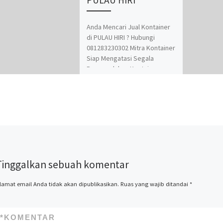
Anda Mencari Jual Kontainer
di PULAU HIRI ? Hubungi
081283230302 Mitra Kontainer
Siap Mengatasi Segala
Permasalahan Kontainer
Anda. Adapun Produk dan
Jasa kami adalah Jual Beli dan
Modifikasi Kontainer.
Spesialis jasa desain
kontainer, kontainer
knockdown, kontainer kafe,
kontainer rumah, kontainer
office, kontainer toilet,
Tinggalkan sebuah komentar
kontainer penyimpanan –
storage, dan modifikasi
kontainer lainnya termasuk
lamat email Anda tidak akan dipublikasikan.
Ruas yang wajib ditandai
*
dry kontainer dan sewa
kontainer office. Kami Mitra
Kontainer bekerja
*
KOMENTAR