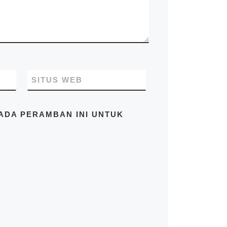
profesional yang
beralamatkan di Jl. Raya
Cakung Cilincing Jakarta
14130 Indonesia. Pastikan
Anda mendapatkan harga
terbaik dari kami hubungi di
no.telp/WA/SMS
081283230302
SITUS WEB
PADA PERAMBAN INI UNTUK