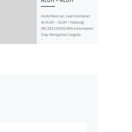
Anda Mencari Jual Kontainer
di ALUH – ALUH ? Hubungi
081283230302 Mitra Kontainer
Siap Mengatasi Segala
Permasalahan Kontainer
Anda. Adapun Produk dan
Jasa kami adalah Jual Beli dan
Modifikasi Kontainer.
Spesialis jasa desain
kontainer, kontainer
knockdown, kontainer kafe,
kontainer rumah, kontainer
office, kontainer toilet,
kontainer penyimpanan –
storage, dan modifikasi
kontainer lainnya termasuk
dry kontainer dan sewa
kontainer office. Kami Mitra
Kontainer bekerja