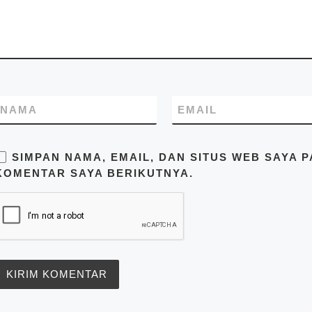
profesional yang
beralamatkan di Jl. Raya
Cakung Cilincing Jakarta
14130 Indonesia. Pastikan
Anda mendapatkan harga
terbaik dari kami hubungi di
no.telp/WA/SMS
081283230302
NAMA
EMAIL
SIMPAN NAMA, EMAIL, DAN SITUS WEB SAYA 
KOMENTAR SAYA BERIKUTNYA.