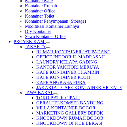
Kontainer Kafe
Kontainer Rumah
Kontainer Office
Kontainer Toilet
Kontainer Penyimpanan (Storage)
Modifikasi Kontainer Lainnya
Dry Kontainer
Sewa Kontainer Office
PROYEK KAMI
JAKARTA
RUMAH KONTAINER JATIPADANG
OFFICE INDOOR JL.MADRASAH
LAUNDRY KELAPA GADING
KANTOR YAKITORI MERUYA
KAFE KONTAINER THAMRIN
KAFE KONTAINER PLUIT
KAFE ANGKASA PURA
JAKARTA – CAFE KONTAINER VICENTE
JAWA BARAT
TOKO BATIK CIPALI
GERAI TELKOMSEL BANDUNG
VILLA KONTAINER BOGOR
MARKETING GALLERY DEPOK
KNOCKDOWN RUMAH BOGOR
KNOCKDOWN OFFICE BEKASI