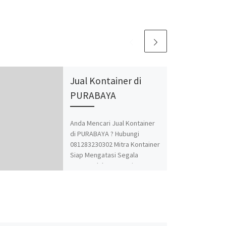
Jual Kontainer di
PURABAYA
Anda Mencari Jual Kontainer
di PURABAYA ? Hubungi
081283230302 Mitra Kontainer
Siap Mengatasi Segala
Permasalahan Kontainer
Anda. Adapun Produk dan
Jasa kami adalah Jual Beli dan
Modifikasi Kontainer.
Spesialis jasa desain
kontainer, kontainer