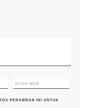
knockdown, kontainer kafe,
kontainer rumah, kontainer
office, kontainer toilet,
kontainer penyimpanan –
storage, dan modifikasi
kontainer lainnya termasuk
dry kontainer dan sewa
kontainer office. Kami Mitra
Kontainer bekerja
profesional yang
beralamatkan di Jl. Raya
Cakung Cilincing Jakarta
14130 Indonesia. Pastikan
Anda mendapatkan harga
terbaik dari kami hubungi di
no.telp/WA/SMS
081283230302
SITUS WEB
PADA PERAMBAN INI UNTUK