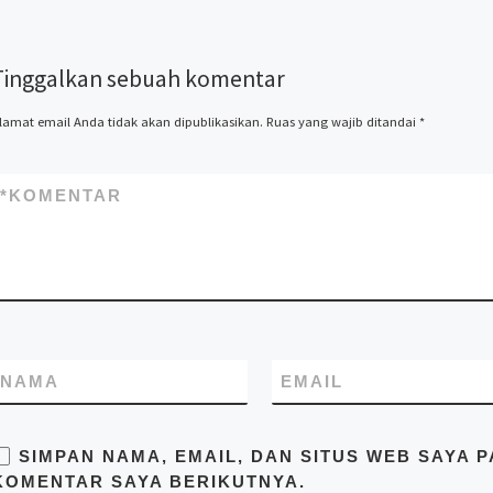
knockdown, kontainer kafe,
kontainer rumah, kontainer
office, kontainer toilet,
Tinggalkan sebuah komentar
kontainer penyimpanan –
storage, dan modifikasi
kontainer lainnya termasuk
lamat email Anda tidak akan dipublikasikan.
Ruas yang wajib ditandai
*
dry kontainer dan sewa
kontainer office. Kami Mitra
Kontainer bekerja
*
KOMENTAR
profesional yang
beralamatkan di Jl. Raya
Cakung Cilincing Jakarta
14130 Indonesia. Pastikan
Anda mendapatkan harga
terbaik dari kami hubungi di
no.telp/WA/SMS
081283230302
NAMA
EMAIL
SIMPAN NAMA, EMAIL, DAN SITUS WEB SAYA 
KOMENTAR SAYA BERIKUTNYA.