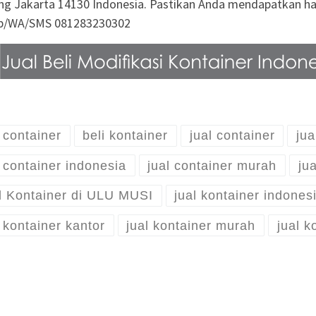
cing Jakarta 14130 Indonesia. Pastikan Anda mendapatkan har
lp/WA/SMS 081283230302
i container
beli kontainer
jual container
jua
l container indonesia
jual container murah
jua
l Kontainer di ULU MUSI
jual kontainer indones
l kontainer kantor
jual kontainer murah
jual k