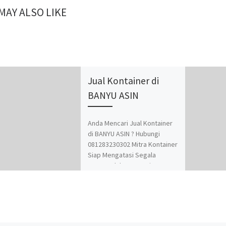
MAY ALSO LIKE
Jual Kontainer di
BANYU ASIN
Anda Mencari Jual Kontainer
di BANYU ASIN ? Hubungi
081283230302 Mitra Kontainer
Siap Mengatasi Segala
Permasalahan Kontainer
Anda. Adapun Produk dan
Jasa kami adalah Jual Beli dan
Modifikasi Kontainer.
Spesialis jasa desain
kontainer, kontainer