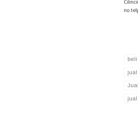
Cilin
no.te
bel
jua
Jua
jua