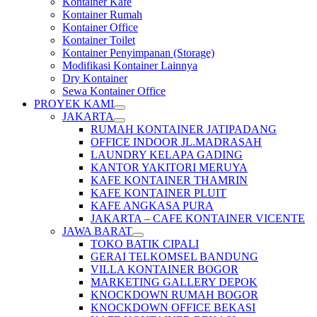
Kontainer Kafe
Kontainer Rumah
Kontainer Office
Kontainer Toilet
Kontainer Penyimpanan (Storage)
Modifikasi Kontainer Lainnya
Dry Kontainer
Sewa Kontainer Office
PROYEK KAMI
JAKARTA
RUMAH KONTAINER JATIPADANG
OFFICE INDOOR JL.MADRASAH
LAUNDRY KELAPA GADING
KANTOR YAKITORI MERUYA
KAFE KONTAINER THAMRIN
KAFE KONTAINER PLUIT
KAFE ANGKASA PURA
JAKARTA – CAFE KONTAINER VICENTE
JAWA BARAT
TOKO BATIK CIPALI
GERAI TELKOMSEL BANDUNG
VILLA KONTAINER BOGOR
MARKETING GALLERY DEPOK
KNOCKDOWN RUMAH BOGOR
KNOCKDOWN OFFICE BEKASI