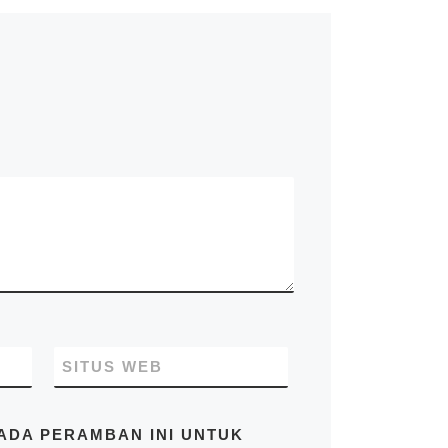
kontainer, kontainer
knockdown, kontainer kafe,
kontainer rumah, kontainer
office, kontainer toilet,
kontainer penyimpanan –
storage, dan modifikasi
kontainer lainnya termasuk
dry kontainer dan sewa
kontainer office. Kami Mitra
Kontainer bekerja
profesional yang
beralamatkan di Jl. Raya
Cakung Cilincing Jakarta
14130 Indonesia. Pastikan
Anda mendapatkan harga
terbaik dari kami hubungi di
no.telp/WA/SMS
081283230302
SITUS WEB
PADA PERAMBAN INI UNTUK