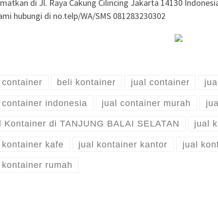
amatkan di Jl. Raya Cakung Cilincing Jakarta 14130 Indones
kami hubungi di no.telp/WA/SMS 081283230302
i container
beli kontainer
jual container
jua
l container indonesia
jual container murah
jua
l Kontainer di TANJUNG BALAI SELATAN
jual 
l kontainer kafe
jual kontainer kantor
jual kon
l kontainer rumah