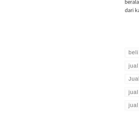
beral
dari 
bel
jua
Jua
jua
jua