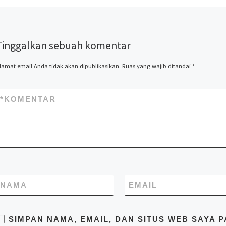
kontainer, kontainer
knockdown, kontainer kafe,
kontainer rumah, kontainer
office, kontainer toilet,
Tinggalkan sebuah komentar
kontainer penyimpanan –
storage, dan modifikasi
kontainer lainnya termasuk
lamat email Anda tidak akan dipublikasikan.
Ruas yang wajib ditandai
*
dry kontainer dan sewa
kontainer office. Kami Mitra
Kontainer bekerja
*
KOMENTAR
profesional yang
beralamatkan di Jl. Raya
Cakung Cilincing Jakarta
14130 Indonesia. Pastikan
Anda mendapatkan harga
terbaik dari kami hubungi di
no.telp/WA/SMS
081283230302
NAMA
EMAIL
SIMPAN NAMA, EMAIL, DAN SITUS WEB SAYA 