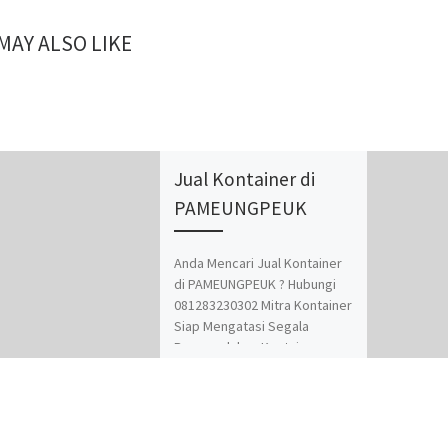
MAY ALSO LIKE
Jual Kontainer di
PAMEUNGPEUK
Anda Mencari Jual Kontainer
di PAMEUNGPEUK ? Hubungi
081283230302 Mitra Kontainer
Siap Mengatasi Segala
Permasalahan Kontainer
Anda. Adapun Produk dan
Jasa kami adalah Jual Beli dan
Modifikasi Kontainer.
Spesialis jasa desain