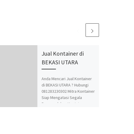
Jual Kontainer di
BEKASI UTARA
Anda Mencari Jual Kontainer
di BEKASI UTARA ? Hubungi
081283230302 Mitra Kontainer
Siap Mengatasi Segala
Permasalahan Kontainer
Anda. Adapun Produk dan
Jasa kami adalah Jual Beli dan
Modifikasi Kontainer.
Spesialis jasa desain