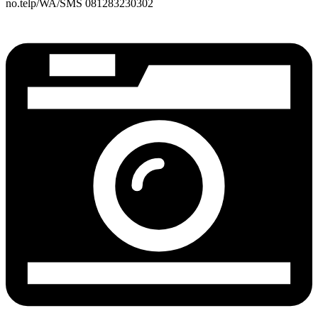
no.telp/WA/SMS 081283230302