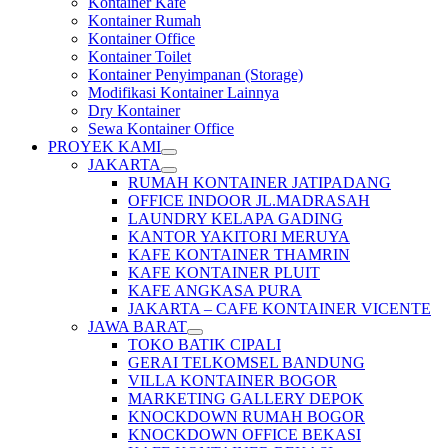
Kontainer Kafe
Kontainer Rumah
Kontainer Office
Kontainer Toilet
Kontainer Penyimpanan (Storage)
Modifikasi Kontainer Lainnya
Dry Kontainer
Sewa Kontainer Office
PROYEK KAMI
JAKARTA
RUMAH KONTAINER JATIPADANG
OFFICE INDOOR JL.MADRASAH
LAUNDRY KELAPA GADING
KANTOR YAKITORI MERUYA
KAFE KONTAINER THAMRIN
KAFE KONTAINER PLUIT
KAFE ANGKASA PURA
JAKARTA – CAFE KONTAINER VICENTE
JAWA BARAT
TOKO BATIK CIPALI
GERAI TELKOMSEL BANDUNG
VILLA KONTAINER BOGOR
MARKETING GALLERY DEPOK
KNOCKDOWN RUMAH BOGOR
KNOCKDOWN OFFICE BEKASI