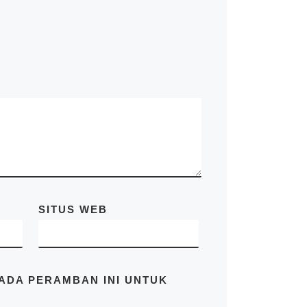
knockdown, kontainer kafe,
kontainer rumah, kontainer
office, kontainer toilet,
kontainer penyimpanan –
storage, dan modifikasi
kontainer lainnya termasuk
dry kontainer dan sewa
kontainer office. Kami Mitra
Kontainer bekerja
profesional yang
beralamatkan di Jl. Raya
Cakung Cilincing Jakarta
14130 Indonesia. Pastikan
Anda mendapatkan harga
terbaik dari kami hubungi di
SITUS WEB
no.telp/WA/SMS
081283230302
PADA PERAMBAN INI UNTUK