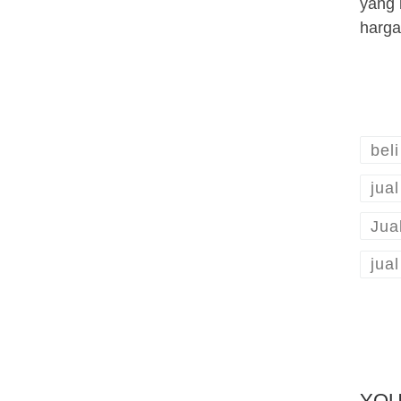
yang 
harga
bel
jua
Jua
jua
YOU