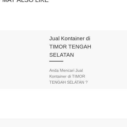
Jual Kontainer di
TIMOR TENGAH
SELATAN
Anda Mencari Jual
Kontainer di TIMOR
TENGAH SELATAN ?
Hubungi 081283230302
Mitra Kontainer Siap
Mengatasi Segala
Permasalahan Kontainer
Anda. Adapun Produk dan
Jasa kami adalah Jual Beli
dan Modifikasi Kontainer.