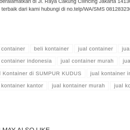
beralamatkan di Jl. Raya Cakung Cilincing Jakarta 141
 terbaik dari kami hubungi di no.telp/WA/SMS 0812832
i container
beli kontainer
jual container
jua
l container indonesia
jual container murah
jua
l Kontainer di SUMPUR KUDUS
jual kontainer 
l kontainer kantor
jual kontainer murah
jual k
 MAY ALSO LIKE