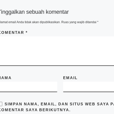
Spesialis jasa desain
kontainer, kontainer
Tinggalkan sebuah komentar
knockdown, kontainer kafe,
kontainer rumah, kontainer
lamat email Anda tidak akan dipublikasikan.
Ruas yang wajib ditandai
*
office, kontainer toilet,
kontainer penyimpanan –
KOMENTAR
*
storage, dan modifikasi
kontainer lainnya termasuk
dry kontainer dan sewa
kontainer office. Kami Mitra
Kontainer bekerja
profesional yang
beralamatkan di Jl. Raya
Cakung Cilincing Jakarta
14130 Indonesia. Pastikan
NAMA
EMAIL
Anda mendapatkan harga
terbaik dari kami hubungi di
no.telp/WA/SMS
081283230302
SIMPAN NAMA, EMAIL, DAN SITUS WEB SAYA 
KOMENTAR SAYA BERIKUTNYA.