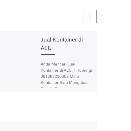
Jual Kontainer di
ALU
Anda Mencari Jual
Kontainer di ALU ? Hubungi
081283230302 Mitra
Kontainer Siap Mengatasi
Segala Permasalahan
Kontainer Anda. Adapun
Produk dan Jasa kami
adalah Jual Beli dan
Modifikasi Kontainer.
Spesialis jasa desain
kontainer, kontainer