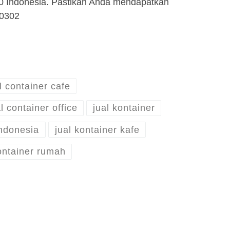
30 Indonesia. Pastikan Anda mendapatkan
30302
l container cafe
l container office
jual kontainer
indonesia
jual kontainer kafe
ontainer rumah