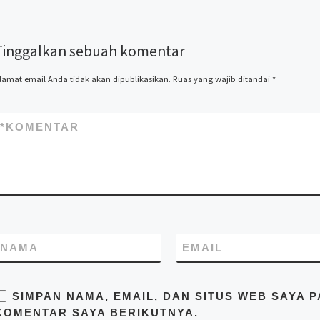
knockdown, kontainer kafe,
kontainer rumah, kontainer
office, kontainer toilet,
Tinggalkan sebuah komentar
kontainer penyimpanan –
storage, dan modifikasi
kontainer lainnya termasuk
lamat email Anda tidak akan dipublikasikan.
Ruas yang wajib ditandai
*
dry kontainer dan sewa
kontainer office. Kami Mitra
Kontainer bekerja
*
KOMENTAR
profesional yang
beralamatkan di Jl. Raya
Cakung Cilincing Jakarta
14130 Indonesia. Pastikan
Anda mendapatkan harga
terbaik dari kami hubungi di
no.telp/WA/SMS
081283230302
NAMA
EMAIL
SIMPAN NAMA, EMAIL, DAN SITUS WEB SAYA 
KOMENTAR SAYA BERIKUTNYA.