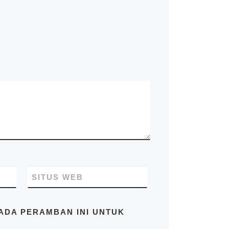
knockdown, kontainer kafe,
kontainer rumah, kontainer
office, kontainer toilet,
kontainer penyimpanan –
storage, dan modifikasi
kontainer lainnya termasuk
dry kontainer dan sewa
kontainer office. Kami Mitra
Kontainer bekerja
profesional yang
beralamatkan di Jl. Raya
Cakung Cilincing Jakarta
14130 Indonesia. Pastikan
Anda mendapatkan harga
terbaik dari kami hubungi di
no.telp/WA/SMS
081283230302
SITUS WEB
PADA PERAMBAN INI UNTUK