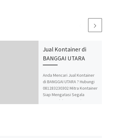
Jual Kontainer di
BANGGAI UTARA
Anda Mencari Jual Kontainer
di BANGGAI UTARA ? Hubungi
081283230302 Mitra Kontainer
Siap Mengatasi Segala
Permasalahan Kontainer
Anda. Adapun Produk dan
Jasa kami adalah Jual Beli dan
Modifikasi Kontainer.
Spesialis jasa desain
kontainer, kontainer