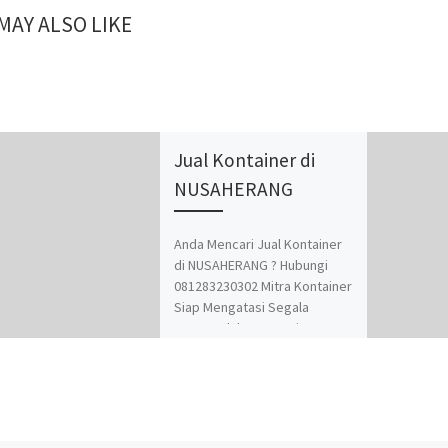
MAY ALSO LIKE
Jual Kontainer di
NUSAHERANG
Anda Mencari Jual Kontainer
di NUSAHERANG ? Hubungi
081283230302 Mitra Kontainer
Siap Mengatasi Segala
Permasalahan Kontainer
Anda. Adapun Produk dan
Jasa kami adalah Jual Beli dan
Modifikasi Kontainer.
Spesialis jasa desain
kontainer, kontainer