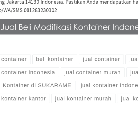
cing Jakarta 14130 Indonesia. Pastikan Anda mendapatkan har
lp/WA/SMS 081283230302
i container
beli kontainer
jual container
jua
l container indonesia
jual container murah
jua
l Kontainer di SUKARAME
jual kontainer indon
l kontainer kantor
jual kontainer murah
jual k