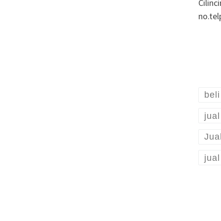
Cilin
no.te
bel
jua
Jua
jua