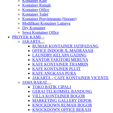
Kontainer Kafe
Kontainer Rumah
Kontainer Office
Kontainer Toilet
Kontainer Penyimpanan (Storage)
Modifikasi Kontainer Lainnya
Dry Kontainer
Sewa Kontainer Office
PROYEK KAMI
JAKARTA
RUMAH KONTAINER JATIPADANG
OFFICE INDOOR JL.MADRASAH
LAUNDRY KELAPA GADING
KANTOR YAKITORI MERUYA
KAFE KONTAINER THAMRIN
KAFE KONTAINER PLUIT
KAFE ANGKASA PURA
JAKARTA – CAFE KONTAINER VICENTE
JAWA BARAT
TOKO BATIK CIPALI
GERAI TELKOMSEL BANDUNG
VILLA KONTAINER BOGOR
MARKETING GALLERY DEPOK
KNOCKDOWN RUMAH BOGOR
KNOCKDOWN OFFICE BEKASI