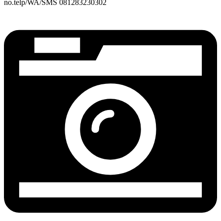
no.telp/WA/SMS 081283230302