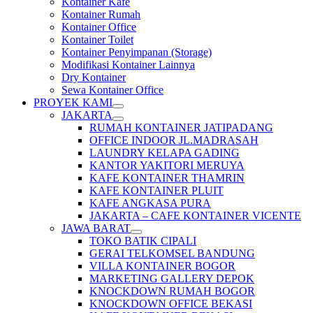
Kontainer Kafe
Kontainer Rumah
Kontainer Office
Kontainer Toilet
Kontainer Penyimpanan (Storage)
Modifikasi Kontainer Lainnya
Dry Kontainer
Sewa Kontainer Office
PROYEK KAMI
JAKARTA
RUMAH KONTAINER JATIPADANG
OFFICE INDOOR JL.MADRASAH
LAUNDRY KELAPA GADING
KANTOR YAKITORI MERUYA
KAFE KONTAINER THAMRIN
KAFE KONTAINER PLUIT
KAFE ANGKASA PURA
JAKARTA – CAFE KONTAINER VICENTE
JAWA BARAT
TOKO BATIK CIPALI
GERAI TELKOMSEL BANDUNG
VILLA KONTAINER BOGOR
MARKETING GALLERY DEPOK
KNOCKDOWN RUMAH BOGOR
KNOCKDOWN OFFICE BEKASI