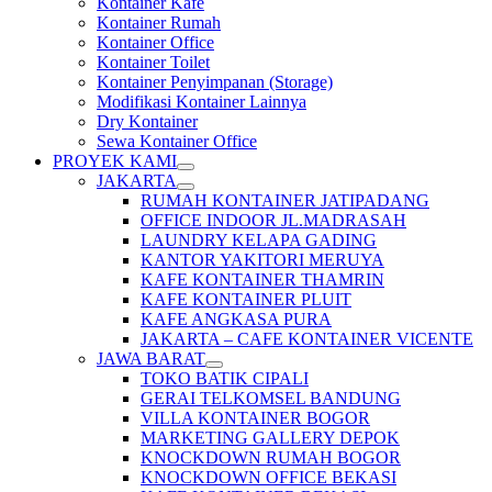
Kontainer Kafe
Kontainer Rumah
Kontainer Office
Kontainer Toilet
Kontainer Penyimpanan (Storage)
Modifikasi Kontainer Lainnya
Dry Kontainer
Sewa Kontainer Office
PROYEK KAMI
JAKARTA
RUMAH KONTAINER JATIPADANG
OFFICE INDOOR JL.MADRASAH
LAUNDRY KELAPA GADING
KANTOR YAKITORI MERUYA
KAFE KONTAINER THAMRIN
KAFE KONTAINER PLUIT
KAFE ANGKASA PURA
JAKARTA – CAFE KONTAINER VICENTE
JAWA BARAT
TOKO BATIK CIPALI
GERAI TELKOMSEL BANDUNG
VILLA KONTAINER BOGOR
MARKETING GALLERY DEPOK
KNOCKDOWN RUMAH BOGOR
KNOCKDOWN OFFICE BEKASI