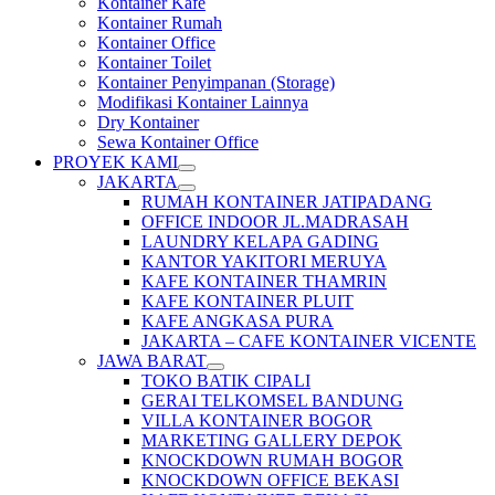
Kontainer Kafe
Kontainer Rumah
Kontainer Office
Kontainer Toilet
Kontainer Penyimpanan (Storage)
Modifikasi Kontainer Lainnya
Dry Kontainer
Sewa Kontainer Office
PROYEK KAMI
JAKARTA
RUMAH KONTAINER JATIPADANG
OFFICE INDOOR JL.MADRASAH
LAUNDRY KELAPA GADING
KANTOR YAKITORI MERUYA
KAFE KONTAINER THAMRIN
KAFE KONTAINER PLUIT
KAFE ANGKASA PURA
JAKARTA – CAFE KONTAINER VICENTE
JAWA BARAT
TOKO BATIK CIPALI
GERAI TELKOMSEL BANDUNG
VILLA KONTAINER BOGOR
MARKETING GALLERY DEPOK
KNOCKDOWN RUMAH BOGOR
KNOCKDOWN OFFICE BEKASI