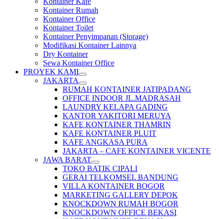
Kontainer Kafe
Kontainer Rumah
Kontainer Office
Kontainer Toilet
Kontainer Penyimpanan (Storage)
Modifikasi Kontainer Lainnya
Dry Kontainer
Sewa Kontainer Office
PROYEK KAMI
JAKARTA
RUMAH KONTAINER JATIPADANG
OFFICE INDOOR JL.MADRASAH
LAUNDRY KELAPA GADING
KANTOR YAKITORI MERUYA
KAFE KONTAINER THAMRIN
KAFE KONTAINER PLUIT
KAFE ANGKASA PURA
JAKARTA – CAFE KONTAINER VICENTE
JAWA BARAT
TOKO BATIK CIPALI
GERAI TELKOMSEL BANDUNG
VILLA KONTAINER BOGOR
MARKETING GALLERY DEPOK
KNOCKDOWN RUMAH BOGOR
KNOCKDOWN OFFICE BEKASI