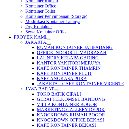
Kontainer Rumah
Kontainer Office
Kontainer Toilet
Kontainer Penyimpanan (Storage)
Modifikasi Kontainer Lainnya
Dry Kontainer
Sewa Kontainer Office
PROYEK KAMI
JAKARTA
RUMAH KONTAINER JATIPADANG
OFFICE INDOOR JL.MADRASAH
LAUNDRY KELAPA GADING
KANTOR YAKITORI MERUYA
KAFE KONTAINER THAMRIN
KAFE KONTAINER PLUIT
KAFE ANGKASA PURA
JAKARTA – CAFE KONTAINER VICENTE
JAWA BARAT
TOKO BATIK CIPALI
GERAI TELKOMSEL BANDUNG
VILLA KONTAINER BOGOR
MARKETING GALLERY DEPOK
KNOCKDOWN RUMAH BOGOR
KNOCKDOWN OFFICE BEKASI
KAFE KONTAINER BEKASI