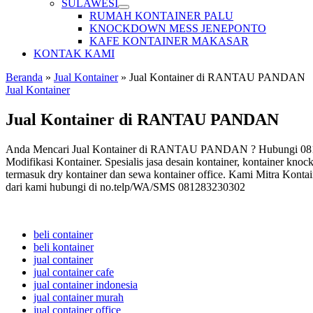
SULAWESI
RUMAH KONTAINER PALU
KNOCKDOWN MESS JENEPONTO
KAFE KONTAINER MAKASAR
KONTAK KAMI
Beranda
»
Jual Kontainer
»
Jual Kontainer di RANTAU PANDAN
Jual Kontainer
Jual Kontainer di RANTAU PANDAN
Anda Mencari Jual Kontainer di RANTAU PANDAN ? Hubungi 0812832
Modifikasi Kontainer. Spesialis jasa desain kontainer, kontainer knoc
termasuk dry kontainer dan sewa kontainer office. Kami Mitra Kontai
dari kami hubungi di no.telp/WA/SMS 081283230302
beli container
beli kontainer
jual container
jual container cafe
jual container indonesia
jual container murah
jual container office