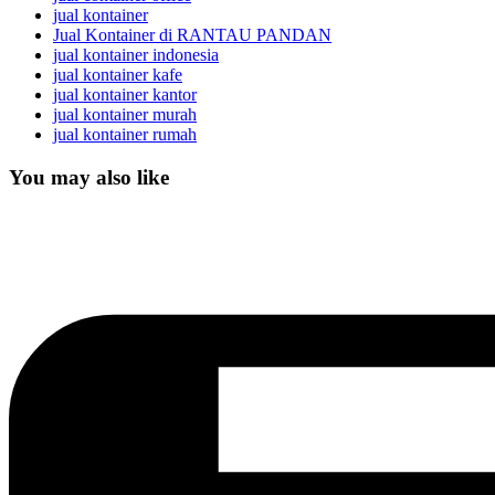
jual kontainer
Jual Kontainer di RANTAU PANDAN
jual kontainer indonesia
jual kontainer kafe
jual kontainer kantor
jual kontainer murah
jual kontainer rumah
You may also like