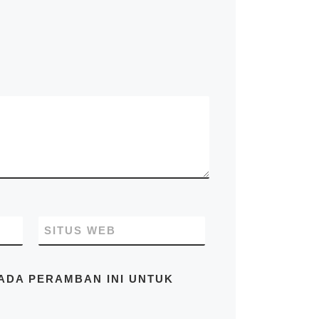
kontainer rumah, kontainer
office, kontainer toilet,
kontainer penyimpanan –
storage, dan modifikasi
kontainer lainnya termasuk
dry kontainer dan sewa
kontainer office. Kami Mitra
Kontainer bekerja
profesional yang
beralamatkan di Jl. Raya
Cakung Cilincing Jakarta
14130 Indonesia. Pastikan
Anda mendapatkan harga
terbaik dari kami hubungi di
no.telp/WA/SMS
081283230302
SITUS WEB
PADA PERAMBAN INI UNTUK