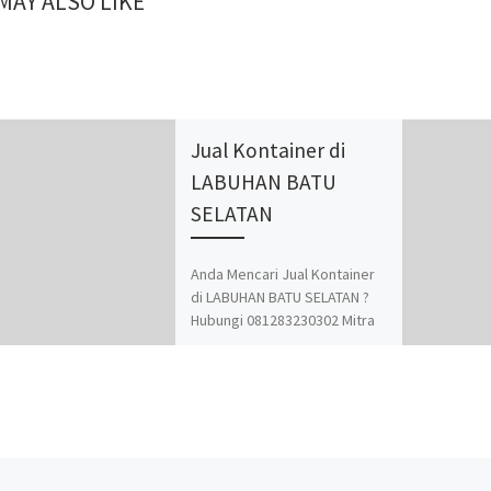
MAY ALSO LIKE
Jual Kontainer di
LABUHAN BATU
SELATAN
Anda Mencari Jual Kontainer
di LABUHAN BATU SELATAN ?
Hubungi 081283230302 Mitra
Kontainer Siap Mengatasi
Segala Permasalahan
Kontainer Anda. Adapun
Produk dan Jasa kami adalah
Jual Beli dan Modifikasi
Kontainer. Spesialis jasa
desain kontainer, kontainer