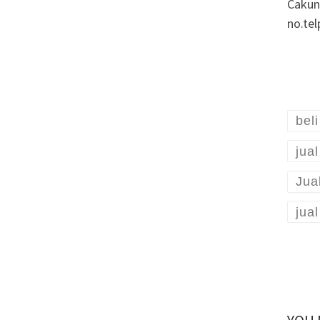
Cakun
no.te
bel
jua
Jua
jua