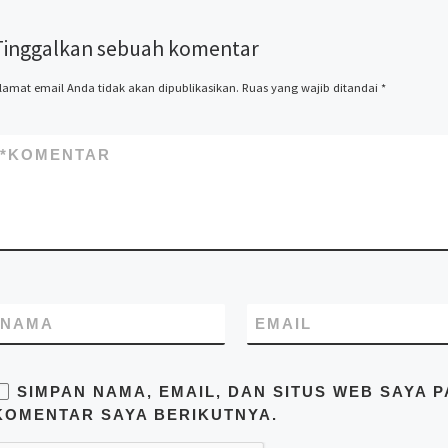
knockdown, kontainer kafe,
kontainer rumah, kontainer
Tinggalkan sebuah komentar
office, kontainer toilet,
kontainer penyimpanan –
lamat email Anda tidak akan dipublikasikan.
Ruas yang wajib ditandai
*
storage, dan modifikasi
kontainer lainnya termasuk
dry kontainer dan sewa
*
KOMENTAR
kontainer office. Kami Mitra
Kontainer bekerja
profesional yang
beralamatkan di Jl. Raya
Cakung Cilincing Jakarta
14130 Indonesia. Pastikan
Anda mendapatkan harga
terbaik dari kami hubungi di
NAMA
EMAIL
no.telp/WA/SMS
081283230302
SIMPAN NAMA, EMAIL, DAN SITUS WEB SAYA 
KOMENTAR SAYA BERIKUTNYA.