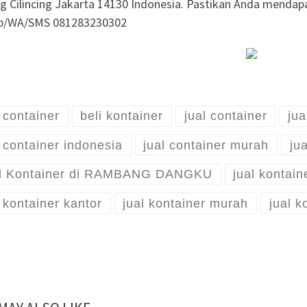
g Cilincing Jakarta 14130 Indonesia. Pastikan Anda mendapa
lp/WA/SMS 081283230302
i container
beli kontainer
jual container
jua
l container indonesia
jual container murah
jua
l Kontainer di RAMBANG DANGKU
jual kontain
l kontainer kantor
jual kontainer murah
jual k