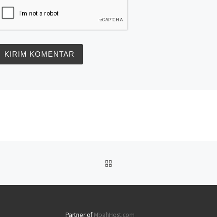
BACK TO POST LIST
Partner of
MbahHost.com