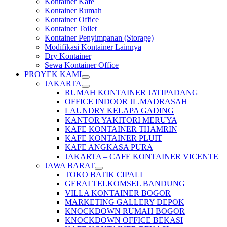
Kontainer Kafe
Kontainer Rumah
Kontainer Office
Kontainer Toilet
Kontainer Penyimpanan (Storage)
Modifikasi Kontainer Lainnya
Dry Kontainer
Sewa Kontainer Office
PROYEK KAMI
JAKARTA
RUMAH KONTAINER JATIPADANG
OFFICE INDOOR JL.MADRASAH
LAUNDRY KELAPA GADING
KANTOR YAKITORI MERUYA
KAFE KONTAINER THAMRIN
KAFE KONTAINER PLUIT
KAFE ANGKASA PURA
JAKARTA – CAFE KONTAINER VICENTE
JAWA BARAT
TOKO BATIK CIPALI
GERAI TELKOMSEL BANDUNG
VILLA KONTAINER BOGOR
MARKETING GALLERY DEPOK
KNOCKDOWN RUMAH BOGOR
KNOCKDOWN OFFICE BEKASI