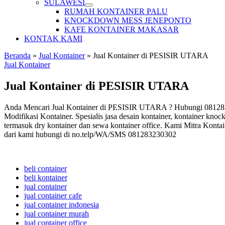
SULAWESI
RUMAH KONTAINER PALU
KNOCKDOWN MESS JENEPONTO
KAFE KONTAINER MAKASAR
KONTAK KAMI
Beranda
»
Jual Kontainer
»
Jual Kontainer di PESISIR UTARA
Jual Kontainer
Jual Kontainer di PESISIR UTARA
Anda Mencari Jual Kontainer di PESISIR UTARA ? Hubungi 08128323
Modifikasi Kontainer. Spesialis jasa desain kontainer, kontainer knoc
termasuk dry kontainer dan sewa kontainer office. Kami Mitra Kontai
dari kami hubungi di no.telp/WA/SMS 081283230302
beli container
beli kontainer
jual container
jual container cafe
jual container indonesia
jual container murah
jual container office