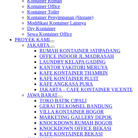
Kontainer Rumah
Kontainer Office
Kontainer Toilet
Kontainer Penyimpanan (Storage)
Modifikasi Kontainer Lainnya
Dry Kontainer
Sewa Kontainer Office
PROYEK KAMI
JAKARTA
RUMAH KONTAINER JATIPADANG
OFFICE INDOOR JL.MADRASAH
LAUNDRY KELAPA GADING
KANTOR YAKITORI MERUYA
KAFE KONTAINER THAMRIN
KAFE KONTAINER PLUIT
KAFE ANGKASA PURA
JAKARTA – CAFE KONTAINER VICENTE
JAWA BARAT
TOKO BATIK CIPALI
GERAI TELKOMSEL BANDUNG
VILLA KONTAINER BOGOR
MARKETING GALLERY DEPOK
KNOCKDOWN RUMAH BOGOR
KNOCKDOWN OFFICE BEKASI
KAFE KONTAINER BEKASI