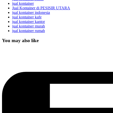
jual kontainer
Jual Kontainer di PESISIR UTARA
jual kontainer indonesia
jual kontainer kafe
jual kontainer kantor
jual kontainer murah
jual kontainer rumah
You may also like