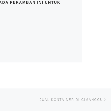
PADA PERAMBAN INI UNTUK
Ne
JUAL KONTAINER DI CIMANGGU