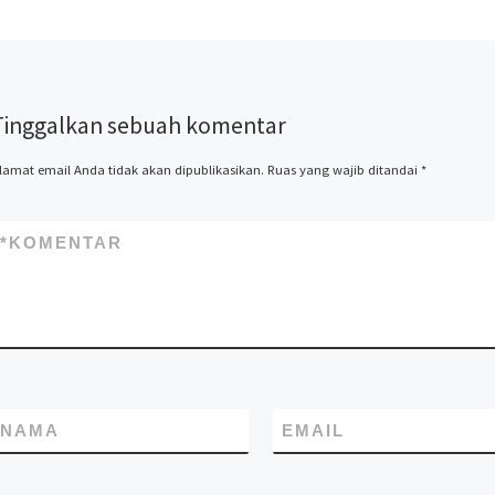
Kontainer. Spesialis jasa
desain kontainer, kontainer
knockdown, kontainer kafe,
kontainer rumah, kontainer
office, kontainer toilet,
Tinggalkan sebuah komentar
kontainer penyimpanan –
storage, dan modifikasi
kontainer lainnya termasuk
lamat email Anda tidak akan dipublikasikan.
Ruas yang wajib ditandai
*
dry kontainer dan sewa
kontainer office. Kami Mitra
Kontainer bekerja
*
KOMENTAR
profesional yang
beralamatkan di Jl. Raya
Cakung Cilincing Jakarta
14130 Indonesia. Pastikan
Anda mendapatkan harga
terbaik dari kami hubungi di
no.telp/WA/SMS
081283230302
NAMA
EMAIL