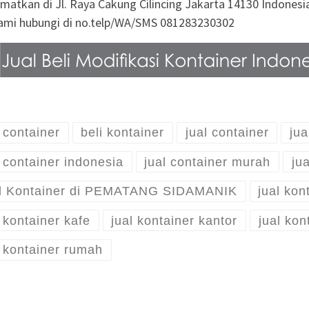
amatkan di Jl. Raya Cakung Cilincing Jakarta 14130 Indones
kami hubungi di no.telp/WA/SMS 081283230302
i container
beli kontainer
jual container
jua
l container indonesia
jual container murah
jua
l Kontainer di PEMATANG SIDAMANIK
jual kon
l kontainer kafe
jual kontainer kantor
jual kon
l kontainer rumah