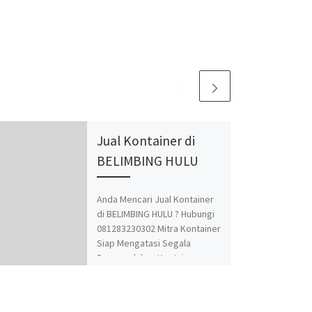
Jual Kontainer di
BELIMBING HULU
Anda Mencari Jual Kontainer
di BELIMBING HULU ? Hubungi
081283230302 Mitra Kontainer
Siap Mengatasi Segala
Permasalahan Kontainer
Anda. Adapun Produk dan
Jasa kami adalah Jual Beli dan
Modifikasi Kontainer.