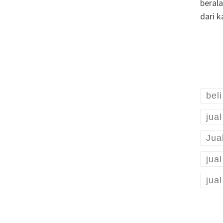
beral
dari 
bel
jua
Jua
jua
jua