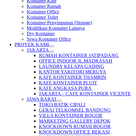
Kontainer Kafe
Kontainer Rumah
Kontainer Office
Kontainer Toilet
Kontainer Penyimpanan (Storage)
Modifikasi Kontainer Lainnya
Dry Kontainer
Sewa Kontainer Office
PROYEK KAMI
JAKARTA
RUMAH KONTAINER JATIPADANG
OFFICE INDOOR JL.MADRASAH
LAUNDRY KELAPA GADING
KANTOR YAKITORI MERUYA
KAFE KONTAINER THAMRIN
KAFE KONTAINER PLUIT
KAFE ANGKASA PURA
JAKARTA – CAFE KONTAINER VICENTE
JAWA BARAT
TOKO BATIK CIPALI
GERAI TELKOMSEL BANDUNG
VILLA KONTAINER BOGOR
MARKETING GALLERY DEPOK
KNOCKDOWN RUMAH BOGOR
KNOCKDOWN OFFICE BEKASI