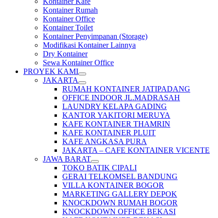
Kontainer Kafe
Kontainer Rumah
Kontainer Office
Kontainer Toilet
Kontainer Penyimpanan (Storage)
Modifikasi Kontainer Lainnya
Dry Kontainer
Sewa Kontainer Office
PROYEK KAMI
JAKARTA
RUMAH KONTAINER JATIPADANG
OFFICE INDOOR JL.MADRASAH
LAUNDRY KELAPA GADING
KANTOR YAKITORI MERUYA
KAFE KONTAINER THAMRIN
KAFE KONTAINER PLUIT
KAFE ANGKASA PURA
JAKARTA – CAFE KONTAINER VICENTE
JAWA BARAT
TOKO BATIK CIPALI
GERAI TELKOMSEL BANDUNG
VILLA KONTAINER BOGOR
MARKETING GALLERY DEPOK
KNOCKDOWN RUMAH BOGOR
KNOCKDOWN OFFICE BEKASI