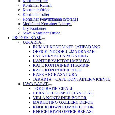
Kontainer Kafe
Kontainer Rumah
Kontainer Office
Kontainer Toilet
Kontainer Penyimpanan (Storage)
Modifikasi Kontainer Lainnya
Dry Kontainer
Sewa Kontainer Office
PROYEK KAMI
JAKARTA
RUMAH KONTAINER JATIPADANG
OFFICE INDOOR JL.MADRASAH
LAUNDRY KELAPA GADING
KANTOR YAKITORI MERUYA
KAFE KONTAINER THAMRIN
KAFE KONTAINER PLUIT
KAFE ANGKASA PURA
JAKARTA – CAFE KONTAINER VICENTE
JAWA BARAT
TOKO BATIK CIPALI
GERAI TELKOMSEL BANDUNG
VILLA KONTAINER BOGOR
MARKETING GALLERY DEPOK
KNOCKDOWN RUMAH BOGOR
KNOCKDOWN OFFICE BEKASI