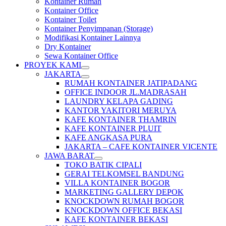
Kontainer Rumah
Kontainer Office
Kontainer Toilet
Kontainer Penyimpanan (Storage)
Modifikasi Kontainer Lainnya
Dry Kontainer
Sewa Kontainer Office
PROYEK KAMI
JAKARTA
RUMAH KONTAINER JATIPADANG
OFFICE INDOOR JL.MADRASAH
LAUNDRY KELAPA GADING
KANTOR YAKITORI MERUYA
KAFE KONTAINER THAMRIN
KAFE KONTAINER PLUIT
KAFE ANGKASA PURA
JAKARTA – CAFE KONTAINER VICENTE
JAWA BARAT
TOKO BATIK CIPALI
GERAI TELKOMSEL BANDUNG
VILLA KONTAINER BOGOR
MARKETING GALLERY DEPOK
KNOCKDOWN RUMAH BOGOR
KNOCKDOWN OFFICE BEKASI
KAFE KONTAINER BEKASI