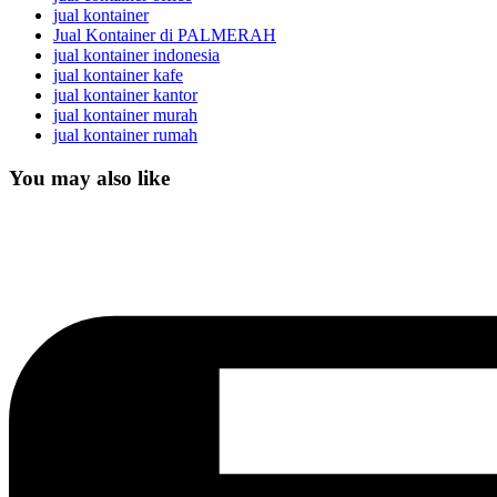
jual kontainer
Jual Kontainer di PALMERAH
jual kontainer indonesia
jual kontainer kafe
jual kontainer kantor
jual kontainer murah
jual kontainer rumah
You may also like