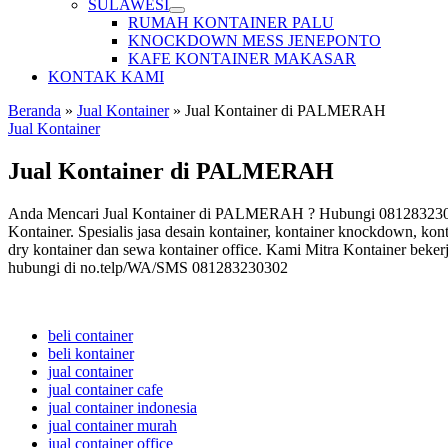
SULAWESI
RUMAH KONTAINER PALU
KNOCKDOWN MESS JENEPONTO
KAFE KONTAINER MAKASAR
KONTAK KAMI
Beranda
»
Jual Kontainer
»
Jual Kontainer di PALMERAH
Jual Kontainer
Jual Kontainer di PALMERAH
Anda Mencari Jual Kontainer di PALMERAH ? Hubungi 081283230302 
Kontainer. Spesialis jasa desain kontainer, kontainer knockdown, kont
dry kontainer dan sewa kontainer office. Kami Mitra Kontainer beker
hubungi di no.telp/WA/SMS 081283230302
beli container
beli kontainer
jual container
jual container cafe
jual container indonesia
jual container murah
jual container office