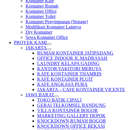
Kontainer Kafe
Kontainer Rumah
Kontainer Office
Kontainer Toilet
Kontainer Penyimpanan (Storage)
Modifikasi Kontainer Lainnya
Dry Kontainer
Sewa Kontainer Office
PROYEK KAMI
JAKARTA
RUMAH KONTAINER JATIPADANG
OFFICE INDOOR JL.MADRASAH
LAUNDRY KELAPA GADING
KANTOR YAKITORI MERUYA
KAFE KONTAINER THAMRIN
KAFE KONTAINER PLUIT
KAFE ANGKASA PURA
JAKARTA – CAFE KONTAINER VICENTE
JAWA BARAT
TOKO BATIK CIPALI
GERAI TELKOMSEL BANDUNG
VILLA KONTAINER BOGOR
MARKETING GALLERY DEPOK
KNOCKDOWN RUMAH BOGOR
KNOCKDOWN OFFICE BEKASI