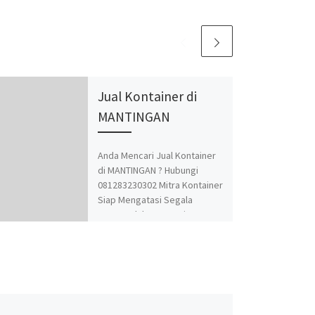
Jual Kontainer di
MANTINGAN
Anda Mencari Jual Kontainer
di MANTINGAN ? Hubungi
081283230302 Mitra Kontainer
Siap Mengatasi Segala
Permasalahan Kontainer
Anda. Adapun Produk dan
Jasa kami adalah Jual Beli dan
Modifikasi Kontainer.
Spesialis jasa desain
kontainer, kontainer
knockdown, kontainer kafe,