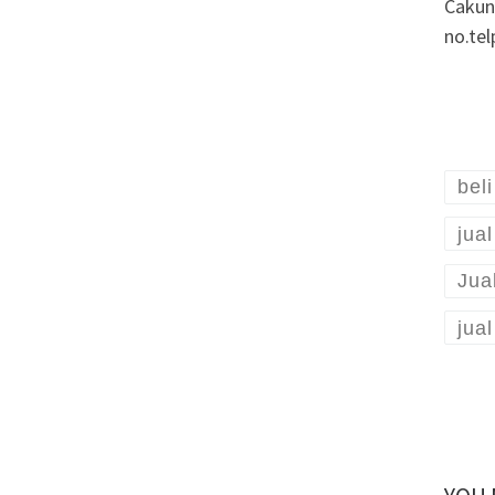
Cakun
no.te
bel
jua
Jua
jua