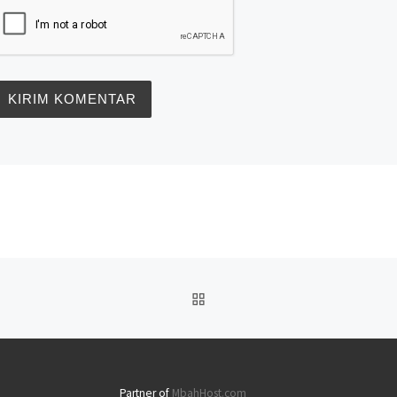
BACK TO POST LIST
Partner of
MbahHost.com