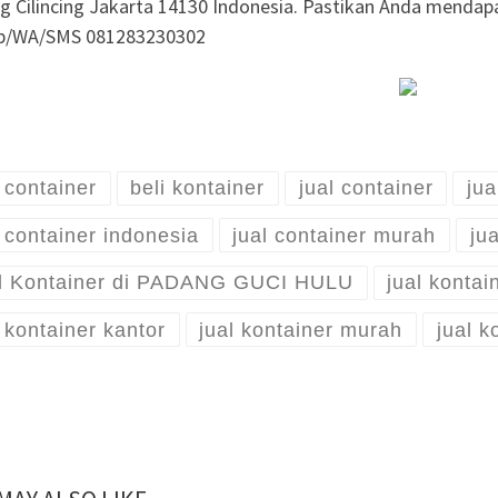
g Cilincing Jakarta 14130 Indonesia. Pastikan Anda mendapa
lp/WA/SMS 081283230302
i container
beli kontainer
jual container
jua
l container indonesia
jual container murah
jua
l Kontainer di PADANG GUCI HULU
jual kontai
l kontainer kantor
jual kontainer murah
jual k