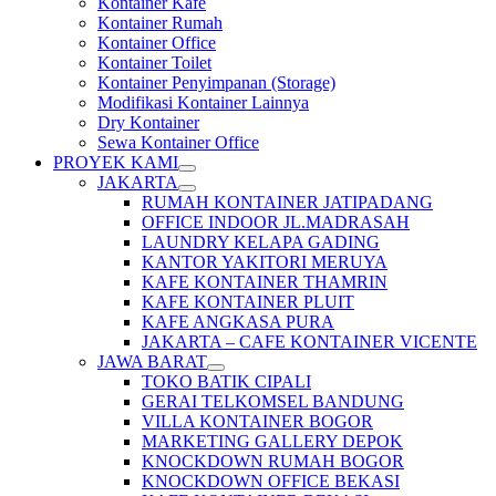
Kontainer Kafe
Kontainer Rumah
Kontainer Office
Kontainer Toilet
Kontainer Penyimpanan (Storage)
Modifikasi Kontainer Lainnya
Dry Kontainer
Sewa Kontainer Office
PROYEK KAMI
JAKARTA
RUMAH KONTAINER JATIPADANG
OFFICE INDOOR JL.MADRASAH
LAUNDRY KELAPA GADING
KANTOR YAKITORI MERUYA
KAFE KONTAINER THAMRIN
KAFE KONTAINER PLUIT
KAFE ANGKASA PURA
JAKARTA – CAFE KONTAINER VICENTE
JAWA BARAT
TOKO BATIK CIPALI
GERAI TELKOMSEL BANDUNG
VILLA KONTAINER BOGOR
MARKETING GALLERY DEPOK
KNOCKDOWN RUMAH BOGOR
KNOCKDOWN OFFICE BEKASI