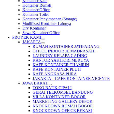
Kontainer Kafe
Kontainer Rumah
Kontainer Office
Kontainer Toilet
Kontainer Penyimpanan (Storage)
Modifikasi Kontainer Lainnya
Dry Kontainer
Sewa Kontainer Office
PROYEK KAMI
JAKARTA
RUMAH KONTAINER JATIPADANG
OFFICE INDOOR JL.MADRASAH
LAUNDRY KELAPA GADING
KANTOR YAKITORI MERUYA
KAFE KONTAINER THAMRIN
KAFE KONTAINER PLUIT
KAFE ANGKASA PURA
JAKARTA – CAFE KONTAINER VICENTE
JAWA BARAT
TOKO BATIK CIPALI
GERAI TELKOMSEL BANDUNG
VILLA KONTAINER BOGOR
MARKETING GALLERY DEPOK
KNOCKDOWN RUMAH BOGOR
KNOCKDOWN OFFICE BEKASI