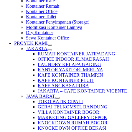
Kontainer Kafe
Kontainer Rumah
Kontainer Office
Kontainer Toilet
Kontainer Penyimpanan (Storage)
Modifikasi Kontainer Lainnya
Dry Kontainer
Sewa Kontainer Office
PROYEK KAMI
JAKARTA
RUMAH KONTAINER JATIPADANG
OFFICE INDOOR JL.MADRASAH
LAUNDRY KELAPA GADING
KANTOR YAKITORI MERUYA
KAFE KONTAINER THAMRIN
KAFE KONTAINER PLUIT
KAFE ANGKASA PURA
JAKARTA – CAFE KONTAINER VICENTE
JAWA BARAT
TOKO BATIK CIPALI
GERAI TELKOMSEL BANDUNG
VILLA KONTAINER BOGOR
MARKETING GALLERY DEPOK
KNOCKDOWN RUMAH BOGOR
KNOCKDOWN OFFICE BEKASI