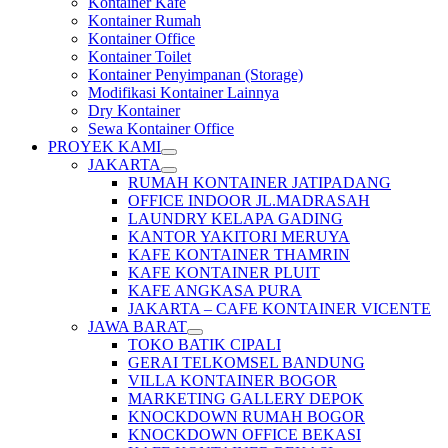
Kontainer Kafe
Kontainer Rumah
Kontainer Office
Kontainer Toilet
Kontainer Penyimpanan (Storage)
Modifikasi Kontainer Lainnya
Dry Kontainer
Sewa Kontainer Office
PROYEK KAMI
JAKARTA
RUMAH KONTAINER JATIPADANG
OFFICE INDOOR JL.MADRASAH
LAUNDRY KELAPA GADING
KANTOR YAKITORI MERUYA
KAFE KONTAINER THAMRIN
KAFE KONTAINER PLUIT
KAFE ANGKASA PURA
JAKARTA – CAFE KONTAINER VICENTE
JAWA BARAT
TOKO BATIK CIPALI
GERAI TELKOMSEL BANDUNG
VILLA KONTAINER BOGOR
MARKETING GALLERY DEPOK
KNOCKDOWN RUMAH BOGOR
KNOCKDOWN OFFICE BEKASI