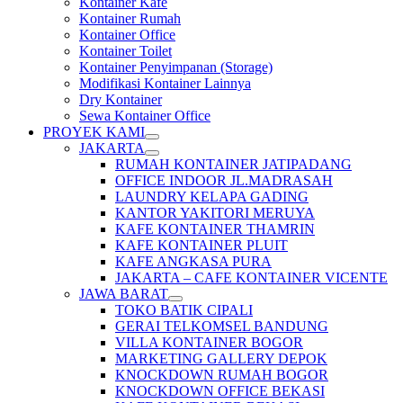
Kontainer Kafe
Kontainer Rumah
Kontainer Office
Kontainer Toilet
Kontainer Penyimpanan (Storage)
Modifikasi Kontainer Lainnya
Dry Kontainer
Sewa Kontainer Office
PROYEK KAMI
JAKARTA
RUMAH KONTAINER JATIPADANG
OFFICE INDOOR JL.MADRASAH
LAUNDRY KELAPA GADING
KANTOR YAKITORI MERUYA
KAFE KONTAINER THAMRIN
KAFE KONTAINER PLUIT
KAFE ANGKASA PURA
JAKARTA – CAFE KONTAINER VICENTE
JAWA BARAT
TOKO BATIK CIPALI
GERAI TELKOMSEL BANDUNG
VILLA KONTAINER BOGOR
MARKETING GALLERY DEPOK
KNOCKDOWN RUMAH BOGOR
KNOCKDOWN OFFICE BEKASI