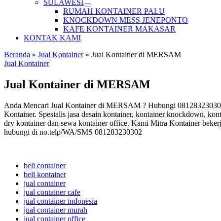
SULAWESI
RUMAH KONTAINER PALU
KNOCKDOWN MESS JENEPONTO
KAFE KONTAINER MAKASAR
KONTAK KAMI
Beranda
»
Jual Kontainer
»
Jual Kontainer di MERSAM
Jual Kontainer
Jual Kontainer di MERSAM
Anda Mencari Jual Kontainer di MERSAM ? Hubungi 081283230302 Mi
Kontainer. Spesialis jasa desain kontainer, kontainer knockdown, kont
dry kontainer dan sewa kontainer office. Kami Mitra Kontainer beker
hubungi di no.telp/WA/SMS 081283230302
beli container
beli kontainer
jual container
jual container cafe
jual container indonesia
jual container murah
jual container office