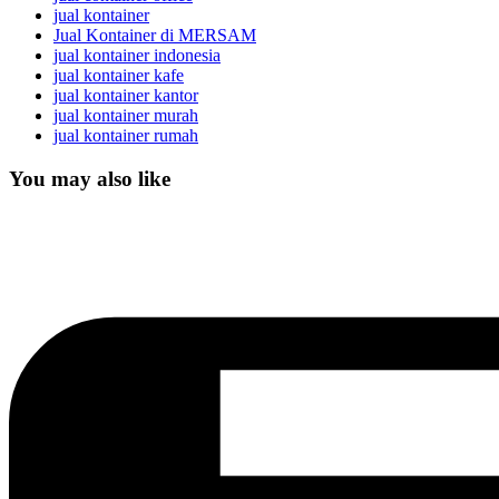
jual kontainer
Jual Kontainer di MERSAM
jual kontainer indonesia
jual kontainer kafe
jual kontainer kantor
jual kontainer murah
jual kontainer rumah
You may also like