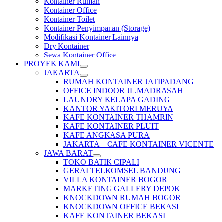
Kontainer Rumah
Kontainer Office
Kontainer Toilet
Kontainer Penyimpanan (Storage)
Modifikasi Kontainer Lainnya
Dry Kontainer
Sewa Kontainer Office
PROYEK KAMI
JAKARTA
RUMAH KONTAINER JATIPADANG
OFFICE INDOOR JL.MADRASAH
LAUNDRY KELAPA GADING
KANTOR YAKITORI MERUYA
KAFE KONTAINER THAMRIN
KAFE KONTAINER PLUIT
KAFE ANGKASA PURA
JAKARTA – CAFE KONTAINER VICENTE
JAWA BARAT
TOKO BATIK CIPALI
GERAI TELKOMSEL BANDUNG
VILLA KONTAINER BOGOR
MARKETING GALLERY DEPOK
KNOCKDOWN RUMAH BOGOR
KNOCKDOWN OFFICE BEKASI
KAFE KONTAINER BEKASI