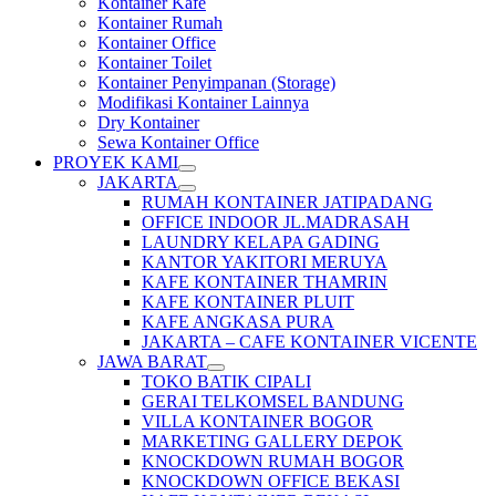
Kontainer Kafe
Kontainer Rumah
Kontainer Office
Kontainer Toilet
Kontainer Penyimpanan (Storage)
Modifikasi Kontainer Lainnya
Dry Kontainer
Sewa Kontainer Office
PROYEK KAMI
JAKARTA
RUMAH KONTAINER JATIPADANG
OFFICE INDOOR JL.MADRASAH
LAUNDRY KELAPA GADING
KANTOR YAKITORI MERUYA
KAFE KONTAINER THAMRIN
KAFE KONTAINER PLUIT
KAFE ANGKASA PURA
JAKARTA – CAFE KONTAINER VICENTE
JAWA BARAT
TOKO BATIK CIPALI
GERAI TELKOMSEL BANDUNG
VILLA KONTAINER BOGOR
MARKETING GALLERY DEPOK
KNOCKDOWN RUMAH BOGOR
KNOCKDOWN OFFICE BEKASI