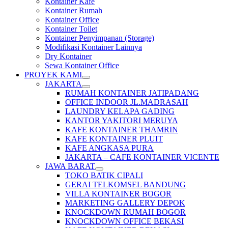
Kontainer Kafe
Kontainer Rumah
Kontainer Office
Kontainer Toilet
Kontainer Penyimpanan (Storage)
Modifikasi Kontainer Lainnya
Dry Kontainer
Sewa Kontainer Office
PROYEK KAMI
JAKARTA
RUMAH KONTAINER JATIPADANG
OFFICE INDOOR JL.MADRASAH
LAUNDRY KELAPA GADING
KANTOR YAKITORI MERUYA
KAFE KONTAINER THAMRIN
KAFE KONTAINER PLUIT
KAFE ANGKASA PURA
JAKARTA – CAFE KONTAINER VICENTE
JAWA BARAT
TOKO BATIK CIPALI
GERAI TELKOMSEL BANDUNG
VILLA KONTAINER BOGOR
MARKETING GALLERY DEPOK
KNOCKDOWN RUMAH BOGOR
KNOCKDOWN OFFICE BEKASI