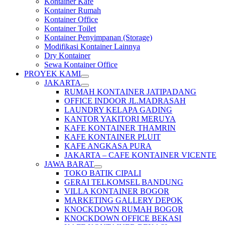
Kontainer Kafe
Kontainer Rumah
Kontainer Office
Kontainer Toilet
Kontainer Penyimpanan (Storage)
Modifikasi Kontainer Lainnya
Dry Kontainer
Sewa Kontainer Office
PROYEK KAMI
JAKARTA
RUMAH KONTAINER JATIPADANG
OFFICE INDOOR JL.MADRASAH
LAUNDRY KELAPA GADING
KANTOR YAKITORI MERUYA
KAFE KONTAINER THAMRIN
KAFE KONTAINER PLUIT
KAFE ANGKASA PURA
JAKARTA – CAFE KONTAINER VICENTE
JAWA BARAT
TOKO BATIK CIPALI
GERAI TELKOMSEL BANDUNG
VILLA KONTAINER BOGOR
MARKETING GALLERY DEPOK
KNOCKDOWN RUMAH BOGOR
KNOCKDOWN OFFICE BEKASI