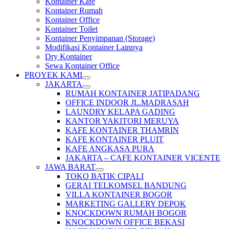
Kontainer Kafe
Kontainer Rumah
Kontainer Office
Kontainer Toilet
Kontainer Penyimpanan (Storage)
Modifikasi Kontainer Lainnya
Dry Kontainer
Sewa Kontainer Office
PROYEK KAMI
JAKARTA
RUMAH KONTAINER JATIPADANG
OFFICE INDOOR JL.MADRASAH
LAUNDRY KELAPA GADING
KANTOR YAKITORI MERUYA
KAFE KONTAINER THAMRIN
KAFE KONTAINER PLUIT
KAFE ANGKASA PURA
JAKARTA – CAFE KONTAINER VICENTE
JAWA BARAT
TOKO BATIK CIPALI
GERAI TELKOMSEL BANDUNG
VILLA KONTAINER BOGOR
MARKETING GALLERY DEPOK
KNOCKDOWN RUMAH BOGOR
KNOCKDOWN OFFICE BEKASI