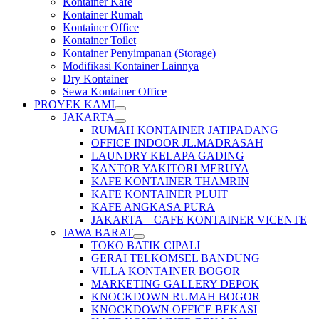
Kontainer Kafe
Kontainer Rumah
Kontainer Office
Kontainer Toilet
Kontainer Penyimpanan (Storage)
Modifikasi Kontainer Lainnya
Dry Kontainer
Sewa Kontainer Office
PROYEK KAMI
JAKARTA
RUMAH KONTAINER JATIPADANG
OFFICE INDOOR JL.MADRASAH
LAUNDRY KELAPA GADING
KANTOR YAKITORI MERUYA
KAFE KONTAINER THAMRIN
KAFE KONTAINER PLUIT
KAFE ANGKASA PURA
JAKARTA – CAFE KONTAINER VICENTE
JAWA BARAT
TOKO BATIK CIPALI
GERAI TELKOMSEL BANDUNG
VILLA KONTAINER BOGOR
MARKETING GALLERY DEPOK
KNOCKDOWN RUMAH BOGOR
KNOCKDOWN OFFICE BEKASI