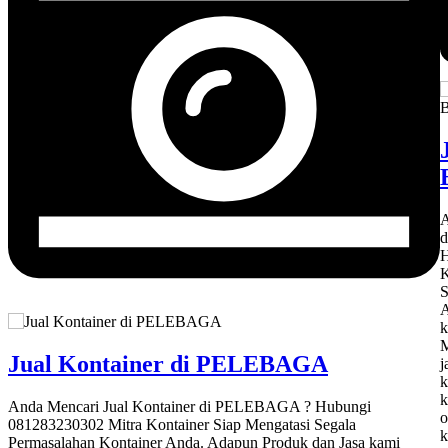
A
H
K
S
A
k
M
Jual Kontainer di PELEBAGA
j
k
k
Anda Mencari Jual Kontainer di PELEBAGA ? Hubungi
o
081283230302 Mitra Kontainer Siap Mengatasi Segala
k
Permasalahan Kontainer Anda. Adapun Produk dan Jasa kami