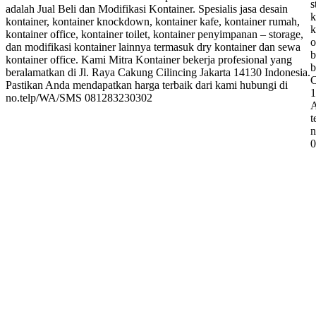
s
adalah Jual Beli dan Modifikasi Kontainer. Spesialis jasa desain
k
kontainer, kontainer knockdown, kontainer kafe, kontainer rumah,
k
kontainer office, kontainer toilet, kontainer penyimpanan – storage,
o
dan modifikasi kontainer lainnya termasuk dry kontainer dan sewa
b
kontainer office. Kami Mitra Kontainer bekerja profesional yang
b
beralamatkan di Jl. Raya Cakung Cilincing Jakarta 14130 Indonesia.
C
Pastikan Anda mendapatkan harga terbaik dari kami hubungi di
1
no.telp/WA/SMS 081283230302
A
t
n
0