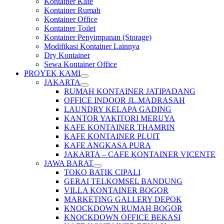
Kontainer Kafe
Kontainer Rumah
Kontainer Office
Kontainer Toilet
Kontainer Penyimpanan (Storage)
Modifikasi Kontainer Lainnya
Dry Kontainer
Sewa Kontainer Office
PROYEK KAMI
JAKARTA
RUMAH KONTAINER JATIPADANG
OFFICE INDOOR JL.MADRASAH
LAUNDRY KELAPA GADING
KANTOR YAKITORI MERUYA
KAFE KONTAINER THAMRIN
KAFE KONTAINER PLUIT
KAFE ANGKASA PURA
JAKARTA – CAFE KONTAINER VICENTE
JAWA BARAT
TOKO BATIK CIPALI
GERAI TELKOMSEL BANDUNG
VILLA KONTAINER BOGOR
MARKETING GALLERY DEPOK
KNOCKDOWN RUMAH BOGOR
KNOCKDOWN OFFICE BEKASI