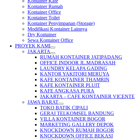
Kontainer Kafe
Kontainer Rumah
Kontainer Office
Kontainer Toilet
Kontainer Penyimpanan (Storage)
Modifikasi Kontainer Lainnya
Dry Kontainer
Sewa Kontainer Office
PROYEK KAMI
JAKARTA
RUMAH KONTAINER JATIPADANG
OFFICE INDOOR JL.MADRASAH
LAUNDRY KELAPA GADING
KANTOR YAKITORI MERUYA
KAFE KONTAINER THAMRIN
KAFE KONTAINER PLUIT
KAFE ANGKASA PURA
JAKARTA – CAFE KONTAINER VICENTE
JAWA BARAT
TOKO BATIK CIPALI
GERAI TELKOMSEL BANDUNG
VILLA KONTAINER BOGOR
MARKETING GALLERY DEPOK
KNOCKDOWN RUMAH BOGOR
KNOCKDOWN OFFICE BEKASI