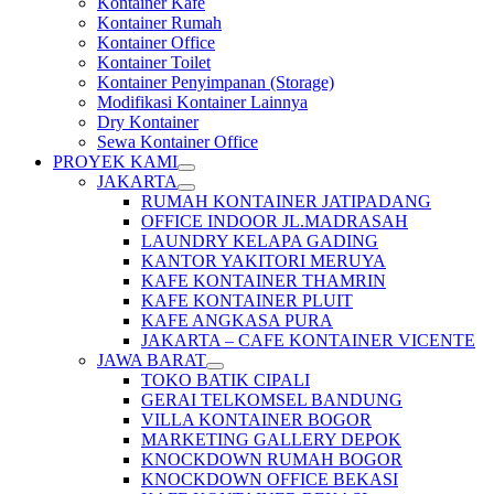
Kontainer Kafe
Kontainer Rumah
Kontainer Office
Kontainer Toilet
Kontainer Penyimpanan (Storage)
Modifikasi Kontainer Lainnya
Dry Kontainer
Sewa Kontainer Office
PROYEK KAMI
JAKARTA
RUMAH KONTAINER JATIPADANG
OFFICE INDOOR JL.MADRASAH
LAUNDRY KELAPA GADING
KANTOR YAKITORI MERUYA
KAFE KONTAINER THAMRIN
KAFE KONTAINER PLUIT
KAFE ANGKASA PURA
JAKARTA – CAFE KONTAINER VICENTE
JAWA BARAT
TOKO BATIK CIPALI
GERAI TELKOMSEL BANDUNG
VILLA KONTAINER BOGOR
MARKETING GALLERY DEPOK
KNOCKDOWN RUMAH BOGOR
KNOCKDOWN OFFICE BEKASI