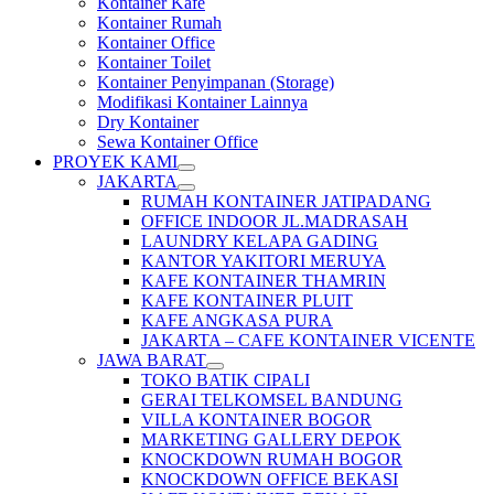
Kontainer Kafe
Kontainer Rumah
Kontainer Office
Kontainer Toilet
Kontainer Penyimpanan (Storage)
Modifikasi Kontainer Lainnya
Dry Kontainer
Sewa Kontainer Office
PROYEK KAMI
JAKARTA
RUMAH KONTAINER JATIPADANG
OFFICE INDOOR JL.MADRASAH
LAUNDRY KELAPA GADING
KANTOR YAKITORI MERUYA
KAFE KONTAINER THAMRIN
KAFE KONTAINER PLUIT
KAFE ANGKASA PURA
JAKARTA – CAFE KONTAINER VICENTE
JAWA BARAT
TOKO BATIK CIPALI
GERAI TELKOMSEL BANDUNG
VILLA KONTAINER BOGOR
MARKETING GALLERY DEPOK
KNOCKDOWN RUMAH BOGOR
KNOCKDOWN OFFICE BEKASI