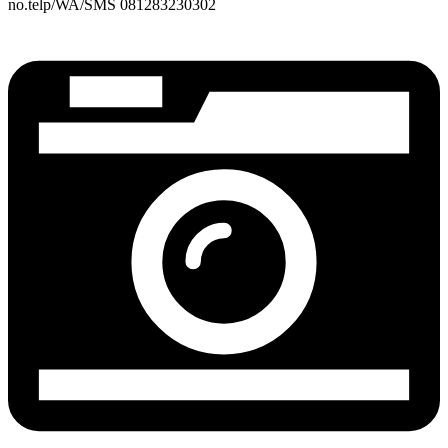
no.telp/WA/SMS 081283230302