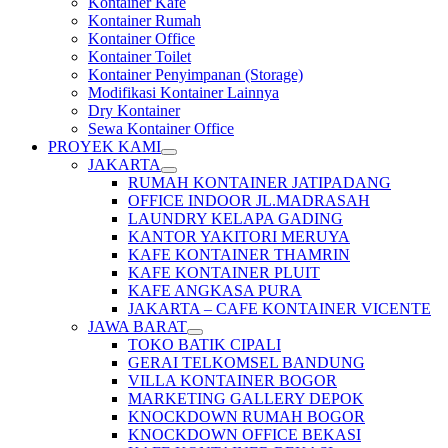
Kontainer Kafe
Kontainer Rumah
Kontainer Office
Kontainer Toilet
Kontainer Penyimpanan (Storage)
Modifikasi Kontainer Lainnya
Dry Kontainer
Sewa Kontainer Office
PROYEK KAMI
JAKARTA
RUMAH KONTAINER JATIPADANG
OFFICE INDOOR JL.MADRASAH
LAUNDRY KELAPA GADING
KANTOR YAKITORI MERUYA
KAFE KONTAINER THAMRIN
KAFE KONTAINER PLUIT
KAFE ANGKASA PURA
JAKARTA – CAFE KONTAINER VICENTE
JAWA BARAT
TOKO BATIK CIPALI
GERAI TELKOMSEL BANDUNG
VILLA KONTAINER BOGOR
MARKETING GALLERY DEPOK
KNOCKDOWN RUMAH BOGOR
KNOCKDOWN OFFICE BEKASI