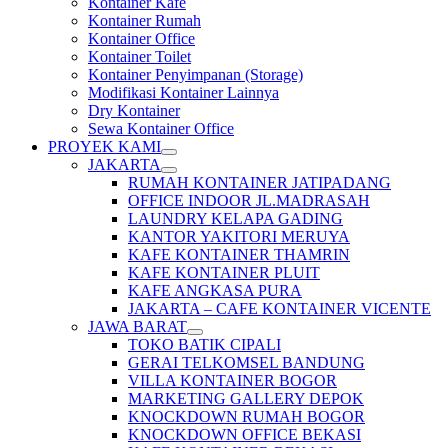
Kontainer Kafe
Kontainer Rumah
Kontainer Office
Kontainer Toilet
Kontainer Penyimpanan (Storage)
Modifikasi Kontainer Lainnya
Dry Kontainer
Sewa Kontainer Office
PROYEK KAMI
JAKARTA
RUMAH KONTAINER JATIPADANG
OFFICE INDOOR JL.MADRASAH
LAUNDRY KELAPA GADING
KANTOR YAKITORI MERUYA
KAFE KONTAINER THAMRIN
KAFE KONTAINER PLUIT
KAFE ANGKASA PURA
JAKARTA – CAFE KONTAINER VICENTE
JAWA BARAT
TOKO BATIK CIPALI
GERAI TELKOMSEL BANDUNG
VILLA KONTAINER BOGOR
MARKETING GALLERY DEPOK
KNOCKDOWN RUMAH BOGOR
KNOCKDOWN OFFICE BEKASI