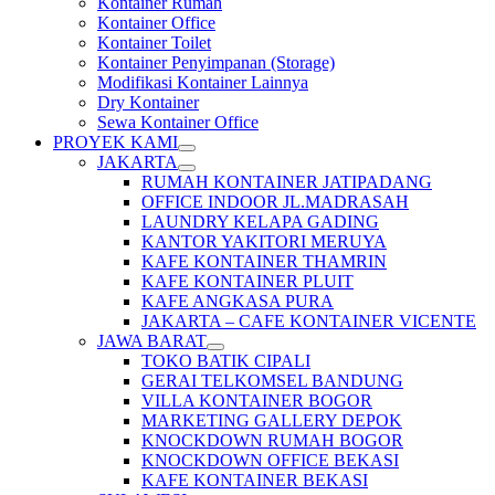
Kontainer Rumah
Kontainer Office
Kontainer Toilet
Kontainer Penyimpanan (Storage)
Modifikasi Kontainer Lainnya
Dry Kontainer
Sewa Kontainer Office
PROYEK KAMI
JAKARTA
RUMAH KONTAINER JATIPADANG
OFFICE INDOOR JL.MADRASAH
LAUNDRY KELAPA GADING
KANTOR YAKITORI MERUYA
KAFE KONTAINER THAMRIN
KAFE KONTAINER PLUIT
KAFE ANGKASA PURA
JAKARTA – CAFE KONTAINER VICENTE
JAWA BARAT
TOKO BATIK CIPALI
GERAI TELKOMSEL BANDUNG
VILLA KONTAINER BOGOR
MARKETING GALLERY DEPOK
KNOCKDOWN RUMAH BOGOR
KNOCKDOWN OFFICE BEKASI
KAFE KONTAINER BEKASI