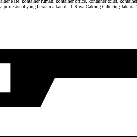
ainer kafe, kontainer rumah, kontainer office, kontainer toilet, kontai
ja profesional yang beralamatkan di Jl. Raya Cakung Cilincing Jakarta