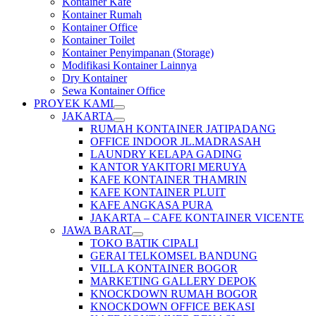
Kontainer Kafe
Kontainer Rumah
Kontainer Office
Kontainer Toilet
Kontainer Penyimpanan (Storage)
Modifikasi Kontainer Lainnya
Dry Kontainer
Sewa Kontainer Office
PROYEK KAMI
JAKARTA
RUMAH KONTAINER JATIPADANG
OFFICE INDOOR JL.MADRASAH
LAUNDRY KELAPA GADING
KANTOR YAKITORI MERUYA
KAFE KONTAINER THAMRIN
KAFE KONTAINER PLUIT
KAFE ANGKASA PURA
JAKARTA – CAFE KONTAINER VICENTE
JAWA BARAT
TOKO BATIK CIPALI
GERAI TELKOMSEL BANDUNG
VILLA KONTAINER BOGOR
MARKETING GALLERY DEPOK
KNOCKDOWN RUMAH BOGOR
KNOCKDOWN OFFICE BEKASI