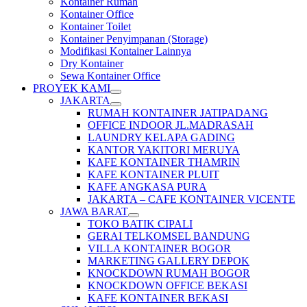
Kontainer Rumah
Kontainer Office
Kontainer Toilet
Kontainer Penyimpanan (Storage)
Modifikasi Kontainer Lainnya
Dry Kontainer
Sewa Kontainer Office
PROYEK KAMI
JAKARTA
RUMAH KONTAINER JATIPADANG
OFFICE INDOOR JL.MADRASAH
LAUNDRY KELAPA GADING
KANTOR YAKITORI MERUYA
KAFE KONTAINER THAMRIN
KAFE KONTAINER PLUIT
KAFE ANGKASA PURA
JAKARTA – CAFE KONTAINER VICENTE
JAWA BARAT
TOKO BATIK CIPALI
GERAI TELKOMSEL BANDUNG
VILLA KONTAINER BOGOR
MARKETING GALLERY DEPOK
KNOCKDOWN RUMAH BOGOR
KNOCKDOWN OFFICE BEKASI
KAFE KONTAINER BEKASI