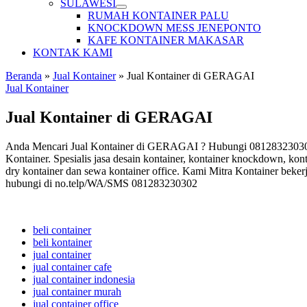
SULAWESI
RUMAH KONTAINER PALU
KNOCKDOWN MESS JENEPONTO
KAFE KONTAINER MAKASAR
KONTAK KAMI
Beranda
»
Jual Kontainer
»
Jual Kontainer di GERAGAI
Jual Kontainer
Jual Kontainer di GERAGAI
Anda Mencari Jual Kontainer di GERAGAI ? Hubungi 081283230302 M
Kontainer. Spesialis jasa desain kontainer, kontainer knockdown, kont
dry kontainer dan sewa kontainer office. Kami Mitra Kontainer beker
hubungi di no.telp/WA/SMS 081283230302
beli container
beli kontainer
jual container
jual container cafe
jual container indonesia
jual container murah
jual container office