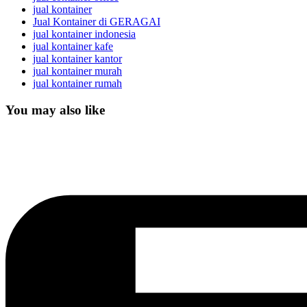
jual kontainer
Jual Kontainer di GERAGAI
jual kontainer indonesia
jual kontainer kafe
jual kontainer kantor
jual kontainer murah
jual kontainer rumah
You may also like